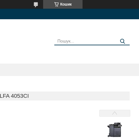
Кошик
FA 4053CI