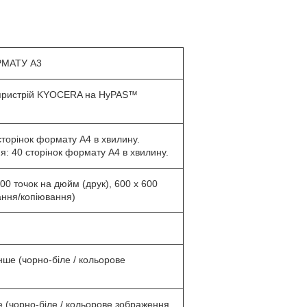
МАТУ А3
 пристрій KYOCERA на HyPAS™
сторінок формату A4 в хвилину.
я: 40 сторінок формату A4 в хвилину.
200 точок на дюйм (друк), 600 x 600
ання/копіювання)
енше (чорно-біле / кольорове
ше (чорно-біле / кольорове зображення,