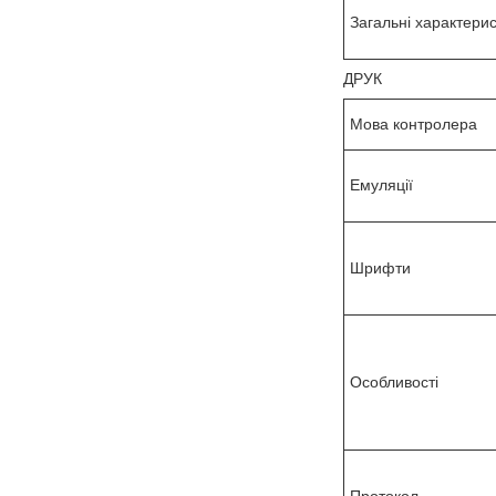
Загальні характери
ДРУК
Мова контролера
Емуляції
Шрифти
Особливості
Протокол