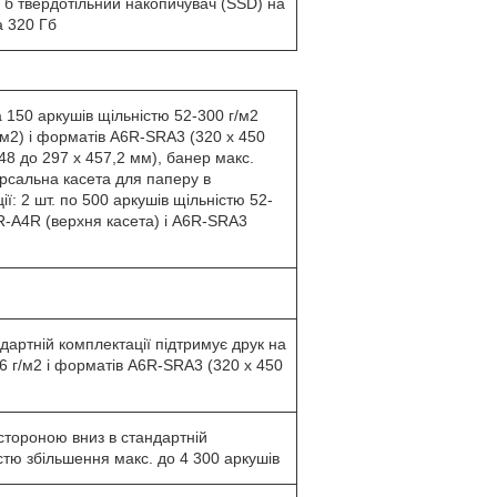
Гб твердотільний накопичувач (SSD) на
а 320 Гб
 150 аркушів щільністю 52-300 г/м2
/м2) і форматів A6R-SRA3 (320 x 450
148 до 297 x 457,2 мм), банер макс.
ерсальна касета для паперу в
ї: 2 шт. по 500 аркушів щільністю 52-
R-A4R (верхня касета) і A6R-SRA3
дартній комплектації підтримує друк на
6 г/м2 і форматів A6R-SRA3 (320 x 450
стороною вниз в стандартній
стю збільшення макс. до 4 300 аркушів