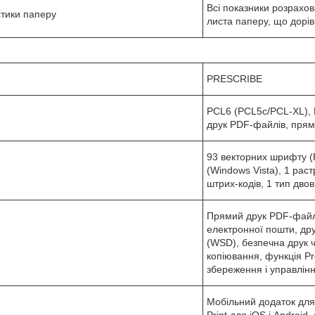
Всі показники розрахо
стики паперу
листа паперу, що дорів
PRESCRIBE
PCL6 (PCL5c/PCL-XL), K
друк PDF-файлів, прям
93 векторних шрифту (
(Windows Vista), 1 рас
штрих-кодів, 1 тип дво
Прямий друк PDF-файлі
електронної пошти, др
(WSD), безпечна друк 
копіювання, функція Pro
збереження і управлін
Мобільний додаток для
Print для iOS і Android, 