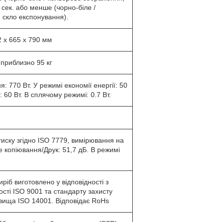
9 сек. або менше (чорно-біле /
 скло експонування).
 x 665 x 790 мм
 приблизно 95 кг
я: 770 Вт. У режимі економії енергії: 50
: 60 Вт. В сплячому режимі: 0.7 Вт.
тиску згідно ISO 7779, вимірювання на
ве копіювання/Друк: 51,7 дБ. В режимі
ріб виготовлено у відповідності з
сті ISO 9001 та стандарту захисту
ища ISO 14001. Відповідає RoHs