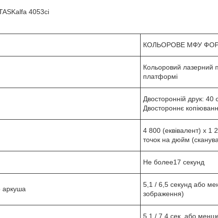
ASKalfa 4053ci
КОЛЬОРОВЕ МФУ ФОР
Кольоровий лазерний
платформі
Двосторонній друк: 40 
Двостороннє копіюванн
4 800 (еквівалент) x 1 
точок на дюйм (сканув
Не более17 секунд
5,1 / 6,5 секунд або м
о аркуша
зображення)
5,1 / 7,4 сек. або мен