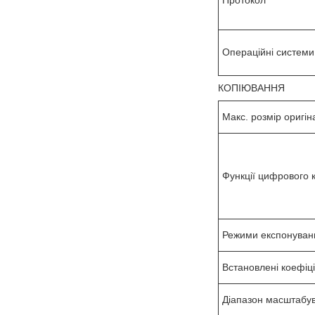
Операційні системи
КОПІЮВАННЯ
Макс. розмір оригін
Функції цифрового 
Режими експонуван
Встановлені коефіц
Діапазон масштабу