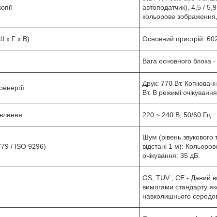
опії
автоподатчик), 4,5 / 5,
кольорове зображення,
Ш x Г x В)
Основний пристрій: 602
Вага основного блока -
Друк: 770 Вт. Копіюванн
енергії
Вт. В режимі очікування
влення
220 ~ 240 В, 50/60 Гц
Шум (рівень звукового 
79 / ISO 9296)
відстані 1 м): Кольоро
очікування: 35 дБ.
GS, TUV , CE - Даний ви
вимогами стандарту яко
навколишнього середов