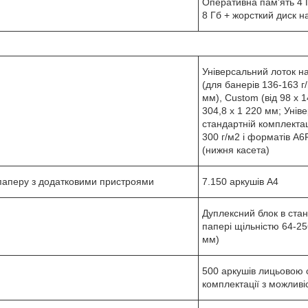
Оперативна пам'ять 4 
8 Гб + жорсткий диск н
Універсальний лоток на
(для банерів 136-163 г
мм), Custom (від 98 x 
304,8 x 1 220 мм; Унів
стандартній комплектаці
300 г/м2 і форматів A6
(нижня касета)
 паперу з додатковими пристроями
7.150 аркушів A4
Дуплексний блок в стан
папері щільністю 64-25
мм)
500 аркушів лицьовою 
комплектації з можливі