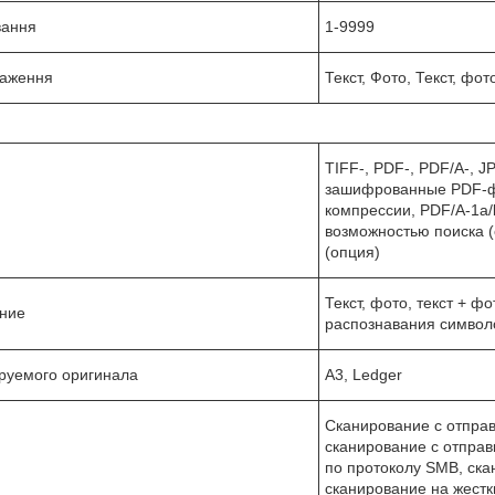
вання
1-9999
раження
Текст, Фото, Текст, фот
TIFF-, PDF-, PDF/A-, 
зашифрованные PDF-ф
компрессии, PDF/A-1a/
возможностью поиска 
(опция)
Текст, фото, текст + ф
ние
распознавания символ
ируемого оригинала
A3, Ledger
Сканирование с отправ
сканирование с отправ
по протоколу SMB, ска
сканирование на жестк