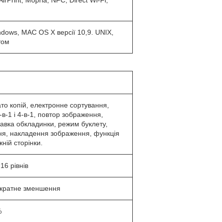
ndows, MAC OS X версії 10,9. UNIX,
том
то копій, електронне сортування,
-1 і 4-в-1, повтор зображення,
тавка обкладинки, режим буклету,
я, накладення зображення, функція
ній сторінки.
16 рівнів
-кратне зменшення
%