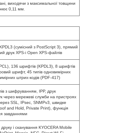
вані, виходячи з максимальної товщини
нює 0,11 мм.
PDL3 (сумісний з PostScript 3), прямий
ий друк XPS-і Open XPS-файлів
PCL), 136 шрифтів (KPDL3), 8 шрифтів
тровий шрифт, 45 типів одновимірних
вимірних штрих-кодів (PDF-417)
в з шифруванням, IPP, друк
ук через мережеві служби на пристроях
через SSL, IPsec, SNMPv3, швидке
of and Hold, Private Print), функція
ня завданнями
 друку і сканування KYOCERA Mobile
AirPrint, Mopria, NFC, Direct Wi-Fi,