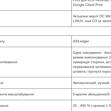
Google Cloud Print
Актуальні версії ОС Wi
LINUX, інші ОЗ за запи
алу
A3/Ledger
Одне сканування - бага
режим компонування 2-в
копіювання
нумерація сторінок, вс
переривання копіюванн
штампа і пропуск порож
ня
Автоматичний, ручний: 
ієнти масштабування
5-кратне збільшення/5
вання
25 - 400 % з кроком 1 