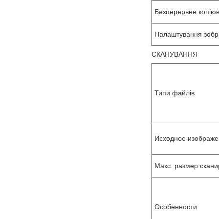
Безперервне копію
Налаштування зоб
СКАНУВАННЯ
Типи файлів
Исходное изображе
Макс. размер скан
Особенности