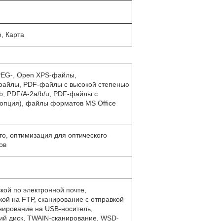
о, Карта
JPEG-, Open XPS-файлы,
айлы, PDF-файлы с высокой степенью
b, PDF/A-2a/b/u, PDF-файлы с
(опция), файлы форматов MS Office
ото, оптимизация для оптического
ов
кой по электронной почте,
кой на FTP, сканирование с отправкой
нирование на USB-носитель,
ий диск, TWAIN-сканирование, WSD-