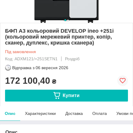
БФП А3 кольоровий DEVELOP ineo +251i
(кольоровий мережевий принтер, копір,
сканер, дуплекс, кришка сканера)
Під замовлення
Код: ADXM121/+251SETN1
Роздріб
Відправка з
06 вересня 2026
172 100,40
₴
Купити
Опис
Характеристики
Доставка
Оплата
Умови п
Опис