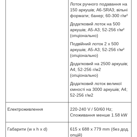
Лоток ручного подавання на
150 аркушів; A6-SRA3; вільні
формати; банер; 60-300 г/м²
Додатковий лоток на 500
аркушів; A5-A3; 52-256 г/м²
(опціонально)
Подвійний лоток 2 x 500
аркушів; A5-A3; 52-256 г/м²
(опціонально)
Додатковий на 2500 аркушів;
A4; 52-256 г/м2
(опціонально)
Додатковий лоток великої
ємності на 3000 аркушів; A4;
52-256 г/м2
Електроживлення
220-240 V / 50/60 Hz;
Споживання менше 1.58 kW
Габарити (w x h x d)
615 x 688 x 779 mm (без дод.
опцій)