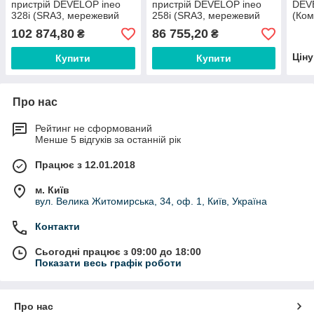
пристрій DEVELOP ineo
пристрій DEVELOP ineo
DEVE
328i (SRА3, мережевий
258i (SRА3, мережевий
(Ком
принтер, копір, сканер,
принтер, копір, сканер,
тумб
102 874,80
86 755,20
₴
₴
дуплекс, ADF)
дуплекс, ADF)
Цін
Купити
Купити
Про нас
Рейтинг не сформований
Менше 5 відгуків за останній рік
Працює з 12.01.2018
м. Київ
вул. Велика Житомирська, 34, оф. 1, Київ, Україна
Контакти
Сьогодні працює з 09:00 до 18:00
Показати весь графік роботи
Про нас