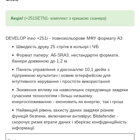
Акція!
(+251SETN1- комплект з кришкою сканера)
DEVELOP ineo +251i - повнокольорове МФУ формату А3
Швидкість друку 25 стр/хв в кольорі і Ч/Б
Формат паперу: A6-SRA3, нестандартні формати,
банери довжиною до 1,2 м
Панель управління з діагоналлю 10,1 дюйм з
підтримкою мультитач і новим інтерфейсом для
інтуїтивного керування і простоти використання
Зниження впливу на навколишнє середовище завдяки
сучасним технологіям і більш низькому
енергоспоживанню - економить як енергію, так і гроші
Найвищий рівень захисту даних завдяки різним
функцій безпеки, включаючи антивірус Bitdefender -
скорочує ризик втрати даних і зберігає конфіденційність
інформації