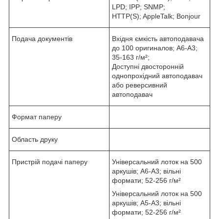
LPD; IPP; SNMP;
HTTP(S); AppleTalk; Bonjour
Подача документів
Вхідня ємкість автоподавача
до 100 оригиналов; A6-A3;
35-163 г/м²;
Доступні двосторонній
однопрохідний автоподавач
або реверсивний
автоподавач
Формат паперу
Область друку
Пристрій подачі паперу
Універсальний лоток на 500
аркушів; A6-A3; вільні
формати; 52-256 г/м²
Універсальний лоток на 500
аркушів; A5-A3; вільні
формати; 52-256 г/м²