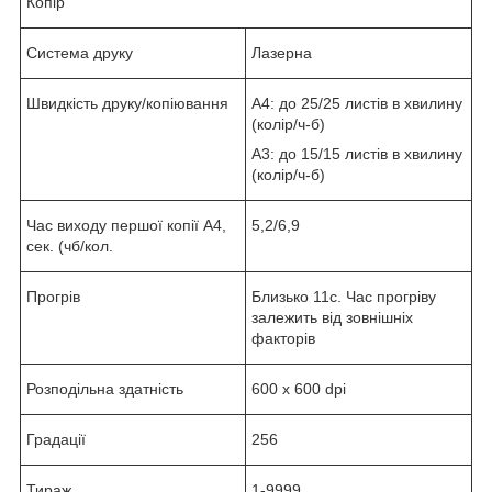
Копір
Система друку
Лазерна
Швидкість друку/копіювання
А4: до 25/25 листів в хвилину
(колір/ч-б)
А3: до 15/15 листів в хвилину
(колір/ч-б)
Час виходу першої копії А4,
5,2/6,9
сек. (чб/кол.
Прогрів
Близько 11с. Час прогріву
залежить від зовнішніх
факторів
Розподільна здатність
600 x 600 dpi
Градації
256
Тираж
1-9999