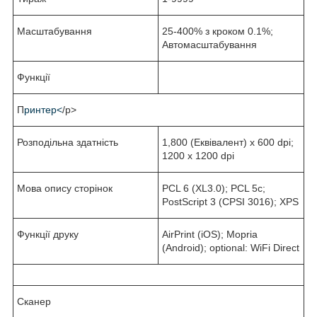
Масштабування
25-400% з кроком 0.1%;
Автомасштабування
Функції
П
ринтер<
/p>
Розподільна здатність
1,800 (Еквівалент) x 600 dpi;
1200 x 1200 dpi
Мова опису сторінок
PCL 6 (XL3.0); PCL 5c;
PostScript 3 (CPSI 3016); XPS
Функції друку
AirPrint (iOS); Mopria
(Android); optional: WiFi Direct
Сканер