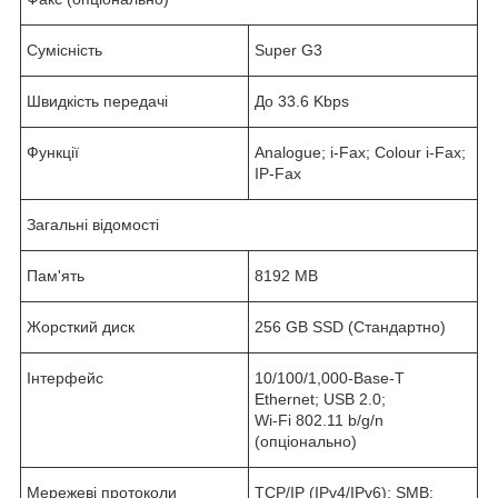
Сумісність
Super G3
Швидкість передачі
До 33.6 Kbps
Функції
Analogue; i-Fax; Colour i-Fax;
IP-Fax
Загальні відомості
Пам'ять
8192 MB
Жорсткий диск
256 GB SSD (Стандартно)
Інтерфейс
10/100/1,000-Base-T
Ethernet; USB 2.0;
Wi-Fi 802.11 b/g/n
(опціонально)
Мережеві протоколи
TCP/IP (IPv4/IPv6); SMB;