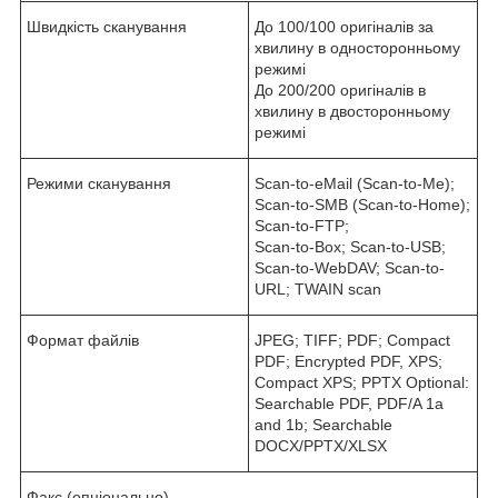
Швидкість сканування
До 100/100 оригіналів за
хвилину в односторонньому
режимі
До 200/200 оригіналів в
хвилину в двосторонньому
режимі
Режими сканування
Scan-to-eMail (Scan-to-Me);
Scan-to-SMB (Scan-to-Home);
Scan-to-FTP;
Scan-to-Box; Scan-to-USB;
Scan-to-WebDAV; Scan-to-
URL; TWAIN scan
Формат файлів
JPEG; TIFF; PDF; Compact
PDF; Encrypted PDF, XPS;
Compact XPS; PPTX Optional:
Searchable PDF, PDF/A 1a
and 1b; Searchable
DOCX/PPTX/XLSX
Факс (опціонально)