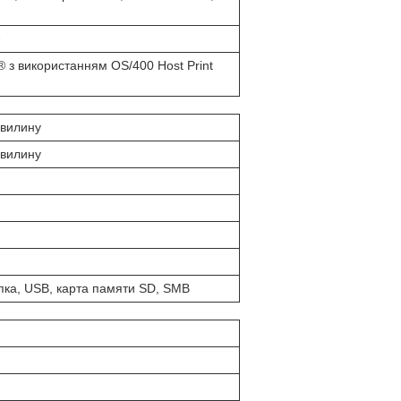
 з використанням OS/400 Host Print
хвилину
хвилину
пка, USB, карта памяти SD, SMB