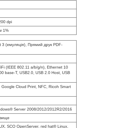
200 dpi
ом 1%
t 3 (емуляція), Прямий друк PDF-
Fi (IEEE 802.11 a/b/g/n), Ethernet 10
0 base-T, USB2.0, USB 2.0 Host, USB
, Google Cloud Print, NFC, Ricoh Smart
ndows® Server 2008/2012/2012R2/2016
 вище
UX, SCO OpenServer, red hat® Linux,