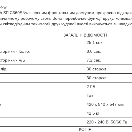
SNw
 SP C360SNw з повним фронтальним доступом прекрасно підходить 
звичайному робочому столі. Воно передбачає функції друку, копіюва
 світлодіодним технології друк чудової якості виконується зі швидкі
ЗАГАЛЬНІ ВІДОМОСТІ
25,1 сек.
торінки - Колір.
8,6 сек.
торінки - Ч/Б
7,2 сек.
лір.
30 стор/хв.
30 стор/хв.
2 ГБ
Так
)
420 x 540 x 547 мм
41,5 кг
220 - 240 В, 50/60 Гц
КОПІР