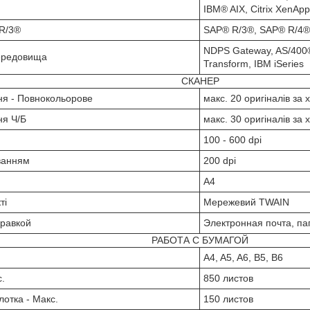
IBM® AIX, Citrix XenApp
R/3®
SAP® R/3®, SAP® R/4®
NDPS Gateway, AS/400®
середовища
Transform, IBM iSeries
СКАНЕР
ня - Повнокольорове
макс. 20 оригіналів за 
ня Ч/Б
макс. 30 оригіналів за 
100 - 600 dpi
уванням
200 dpi
А4
ті
Мережевий TWAIN
правкой
Электронная почта, па
РАБОТА С БУМАГОЙ
A4, A5, A6, B5, B6
с.
850 листов
лотка - Макс.
150 листов