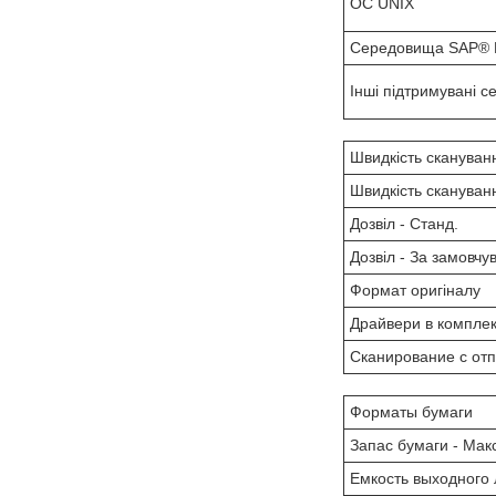
OC UNIX
Середовища SAP® 
Інші підтримувані 
Швидкість скануван
Швидкість скануван
Дозвіл - Станд.
Дозвіл - За замовч
Формат оригіналу
Драйвери в комплек
Сканирование с от
Форматы бумаги
Запас бумаги - Мак
Емкость выходного 