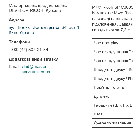
Мастер-сервіс продаж, сервіс
МФУ Ricoh SP C360
DEVELOP, RICOH, Kyocera
Компактне МФУ Ricoh
на заваді навіть на 
підключення. Завдяки
вул. Велика Житомирська, 34, оф. 1,
виводиться за 7,2 с.
Київ, Україна
Час прогріву
+380 (44) 502-21-54
Час виходу першої с
Час виходу першої с
vlad@master-
Швидкість друку - Ко
service.com.ua
Швидкість друку Ч/Б
Пам'ять - станд
Дуплекс
Габарити (Ш x Г x В
Вага
Джерело живлення