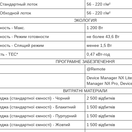
 Стандартный лоток
56 - 220 г/м²
 Обходной лоток
56 - 220 г/м²
ЭКОЛОГИЯ
ость - Макс.
1 200 Вт
ость - Режим готовности
не более 43,6 Вт
ность - Спящий режим
менее 1,5 Вт
ть - TEC*
0,47 кВт-год
ПРОГРАМНЕ ЗАБЕЗПЕЧЕННЯ
@Remote
Device Manager NX Lite
Manager NX Pro, Devic
ВИТРАТНІ МАТЕРІАЛИ
иджа (стандартної ємності) - Чорний
2 500 відбитків
джа (стандартної ємності) - Блакитний
1 500 відбитків
иджа (стандартної ємності) - Пурпурний
1 500 відбитків
иджа (стандартної ємності) - Жовтий
1 500 відбитків