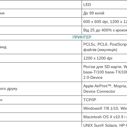
LED
ння
До 99 копій
600 x 600 dpi, 1200 x 1
Від 25 до 400% з крок
ПРИНТЕР
PCL5c, PCL6, PostScrip
анд.
файлів (емуляція)
1200 x 1200 dpi
Роз'єм для SD-карти, Wi
base-T/100 base-TX/100
2.0-Device
Apple AirPrint™, Mopria
ого друку
Device Connector
ол
TCP/IP
Windows® 7/8.1/10, Wi
Macintosh OS X v10.9 і
UNIX Sun® Solaris, HP-