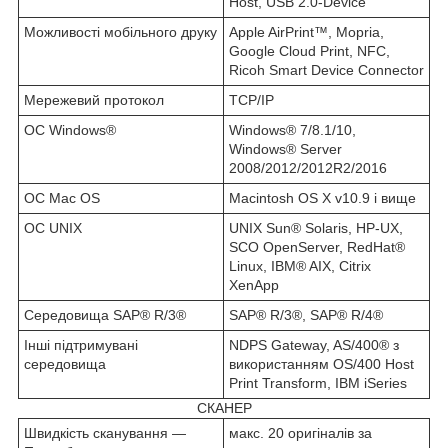
Host, USB 2.0-Device
Можливості мобільного друку
Apple AirPrint™, Mopria,
Google Cloud Print, NFC,
Ricoh Smart Device Connector
Мережевий протокол
TCP/IP
OC Windows®
Windows® 7/8.1/10,
Windows® Server
2008/2012/2012R2/2016
OC Mac OS
Macintosh OS X v10.9 і вище
OC UNIX
UNIX Sun® Solaris, HP-UX,
SCO OpenServer, RedHat®
Linux, IBM® AIX, Citrix
XenApp
Середовища SAP® R/3®
SAP® R/3®, SAP® R/4®
Інші підтримувані
NDPS Gateway, AS/400® з
середовища
використанням OS/400 Host
Print Transform, IBM iSeries
СКАНЕР
Швидкість сканування —
макс. 20 оригіналів за