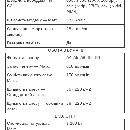
Швидкість передавання —
сек., 3 сек. (200 x 100 dpi),
G3
сек. ( x dpi, JBIG), сек. ( x dpi,
MMR)
Швидкість модему — Макс.
33,6 кбіт/с
Сканування, сторінок за
28 стор./хв.
хвилину
Резервна пам'ять
Да
РОБОТА З БУМАГІЙ
Формати паперу
A4, A5, A6, B5, B6
Запас паперу — Макс.
850 аркушів
Ємність вихідного лотка —
150 аркушів
Макс.
Щільність паперу —
56 - 220 г/м2
Стандартний лоток
Щільність паперу — обхідний
56 - 220 г/м2
лоток
ЕКОЛОГІЯ
Споживана потужність —
1 200 Вт
Макс.