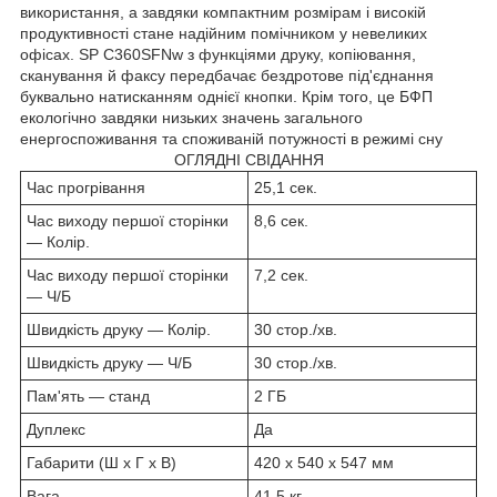
використання, а завдяки компактним розмірам і високій
продуктивності стане надійним помічником у невеликих
офісах. SP C360SFNw з функціями друку, копіювання,
сканування й факсу передбачає бездротове під'єднання
буквально натисканням однієї кнопки. Крім того, це БФП
екологічно завдяки низьких значень загального
енергоспоживання та споживаній потужності в режимі сну
ОГЛЯДНІ СВІДАННЯ
Час прогрівання
25,1 сек.
Час виходу першої сторінки
8,6 сек.
— Колір.
Час виходу першої сторінки
7,2 сек.
— Ч/Б
Швидкість друку — Колір.
30 стор./хв.
Швидкість друку — Ч/Б
30 стор./хв.
Пам'ять — станд
2 ГБ
Дуплекс
Да
Габарити (Ш x Г x В)
420 x 540 x 547 мм
Вага
41,5 кг