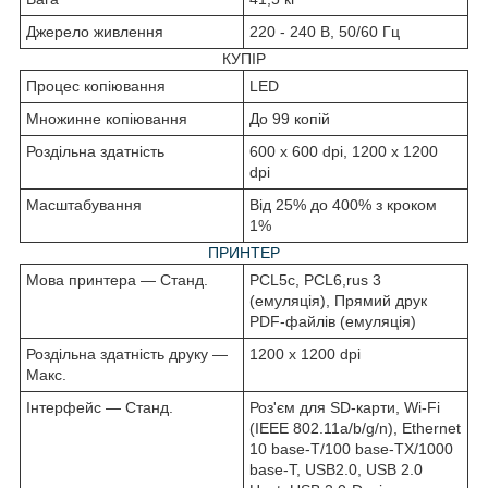
Джерело живлення
220 - 240 В, 50/60 Гц
КУПІР
Процес копіювання
LED
Множинне копіювання
До 99 копій
Роздільна здатність
600 x 600 dpi, 1200 x 1200
dpi
Масштабування
Від 25% до 400% з кроком
1%
ПРИНТЕР
Мова принтера — Станд.
PCL5c, PCL6,rus 3
(емуляція), Прямий друк
PDF-файлів (емуляція)
Роздільна здатність друку —
1200 x 1200 dpi
Макс.
Інтерфейс — Станд.
Роз'єм для SD-карти, Wi-Fi
(IEEE 802.11a/b/g/n), Ethernet
10 base-T/100 base-TX/1000
base-T, USB2.0, USB 2.0