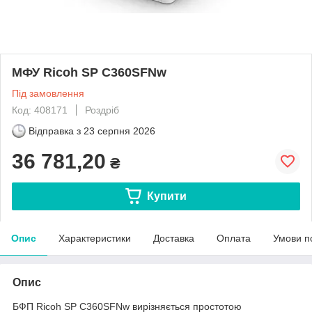
МФУ Ricoh SP C360SFNw
Під замовлення
Код: 408171
Роздріб
Відправка з
23 серпня 2026
36 781,20
₴
Купити
Опис
Характеристики
Доставка
Оплата
Умови п
Опис
БФП Ricoh SP C360SFNw вирізняється простотою