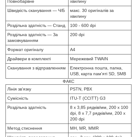
Повнобарвне
хвилину
Швидкість сканування — Ч/Б
макс. 30 оригіналів за
хвилину
Роздільна здатність — Станд.
100 - 600 dpi
Роздільна здатність — За
200 dpi
замовчуванням
Формат оригіналу
А4
Драйвери в комплекті
Мережевий TWAIN
Сканування з відправленням
Електронна пошта, папка,
USB, карта пам'яті SD, SMB
ФАКС
Лінія зв'язку
PSTN, PBX
Сумісність
ITU-T (CCITT) G3
Роздільна здатність
8 x 3,85 рядків/мм, 200 x 100
dpi, 8 x 7,7 рядків/мм, 200 x
200 dpi
Метод стиснення
MH, MR, MMR