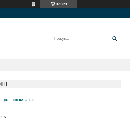
Кошик
МІН
 прав споживачів»
.
цем.