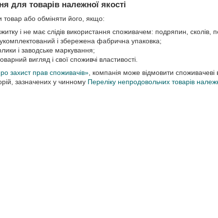
я для товарів належної якості
 товар або обміняти його, якщо:
вжитку і не має слідів використання споживачем: подряпин, сколів, по
 укомплектований і збережена фабрична упаковка;
рлики і заводське маркування;
товарний вигляд і свої споживчі властивості.
ро захист прав споживачів»
, компанія може відмовити споживачеві в
горій, зазначених у чинному
Переліку непродовольчих товарів належн